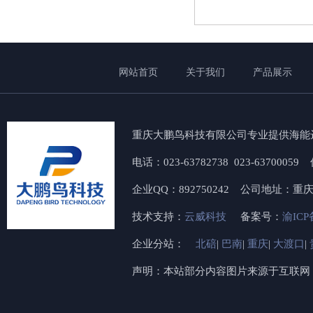
网站首页
关于我们
产品展示
重庆大鹏鸟科技有限公司专业提供海能
电话：023-63782738 023-6370005
企业QQ：892750242 公司地址：
技术支持：
云威科技
备案号：
渝ICP
企业分站：
北碚
|
巴南
|
重庆
|
大渡口
|
声明：本站部分内容图片来源于互联网