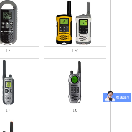
T5
T50
T7
T8